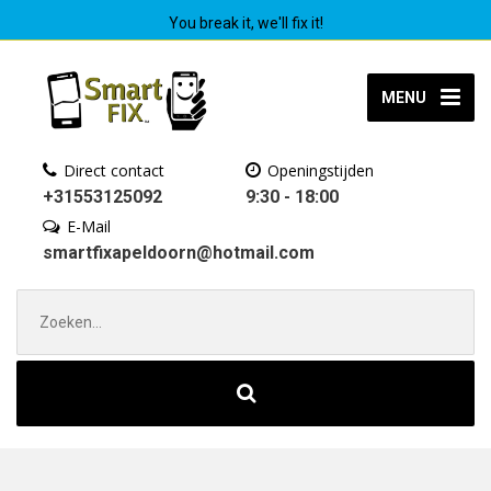
You break it, we'll fix it!
MENU
Direct contact
Openingstijden
+31553125092
9:30 - 18:00
E-Mail
smartfixapeldoorn@hotmail.com
Zoek
naar: