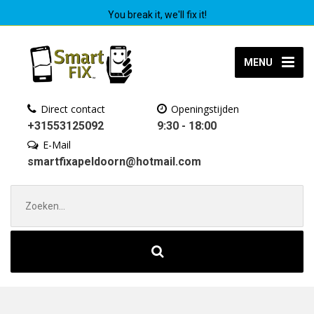
You break it, we'll fix it!
MENU
Direct contact
Openingstijden
+31553125092
9:30 - 18:00
E-Mail
smartfixapeldoorn@hotmail.com
Zoek
naar: