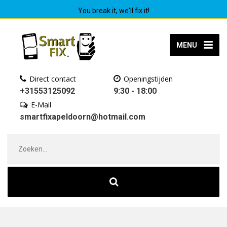
You break it, we'll fix it!
MENU
Direct contact
Openingstijden
+31553125092
9:30 - 18:00
E-Mail
smartfixapeldoorn@hotmail.com
Zoek
naar: